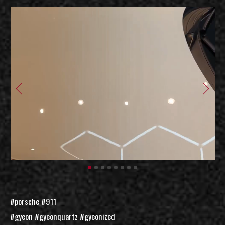
#porsche #911
#gyeon #gyeonquartz #gyeonized